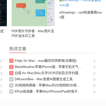
eDrawings - cad快速看图ma
c版
指定
PDF照片守护者 - Mac照片及
PDF加水印工具
热评文章
Fliqlo for Mac - mac翻页时钟屏保(含教程)
24
1
1
MetaWeather苹果iPhone版 - 苹果手机天气预报软件
21
2
0
白描 for Mac(Mac文字OCR识别及文件扫描软件)
13
3
0
DiffusionBee - Mac免费AI图像生成工具
13
4
0
3D视频转换器 - 苹果Mac的2D视频转3D视频转换工具(含教程)
01
5
0
EPub阅读器 - 苹果Mac/iPhone/iPad的电子书阅读器(含教程)
22
6
0