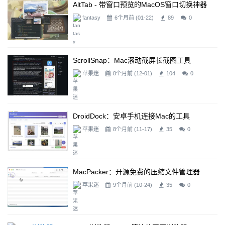
AltTab - 带窗口预览的macOS窗口切换神器
fantasy
6个月前 (01-22)
89
0
ScrollSnap：Mac滚动截屏长截图工具
苹果迷
8个月前 (12-01)
104
0
DroidDock：安卓手机连接mac的工具
苹果迷
8个月前 (11-17)
35
0
MacPacker：开源免费的压缩文件管理器
苹果迷
9个月前 (10-24)
35
0