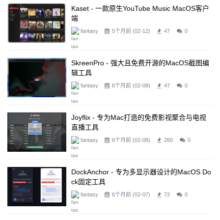
Kaset - 一款原生YouTube Music MacOS客户
端
fantasy
5个月前 (02-12)
47
0
SkreenPro - 强大且免费开源的macOS截图编
辑工具
fantasy
6个月前 (02-08)
47
0
Joyflix - 专为Mac打造的免费影视聚合与电视
直播工具
fantasy
6个月前 (02-08)
260
0
DockAnchor - 专为多显示器设计的macOS Do
Ck固定工具
fantasy
6个月前 (02-07)
72
0