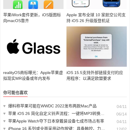
苹果iWork套件更新，iOS版图标
Apple 宣布全球 10 家航空公司支
向macOS靠齐
持 iOS 26 升级版登机证
realityOS商标曝光：Apple苹果虚
iOS 15.5支持外部链接支付的应
拟现实MR设备或年内发布
用程序：以满足欧盟要求
你可能也喜欢
♥
爆料称苹果可能在WWDC 2022发布两款Mac产品
04/11
♥
苹果 iOS 26 简化自定义铃声流程：一键将MP3转换为iPhone铃声
06/14
♥
苹果Apple Watch夺下日本穿戴装设备七成市场占有率
04/11
♥
iPhone 16 系列或全面采用动作按键：具备触控、力量感应功能
12/02