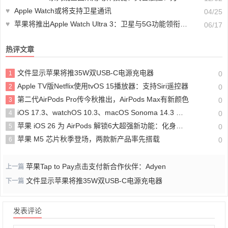
♥
Apple Watch或将支持卫星通讯
04/25
♥
苹果将推出Apple Watch Ultra 3：卫星与5G功能领衔升级
06/17
热评文章
文件显示苹果将推35W双USB-C电源充电器
1
0
Apple TV版Netflix使用tvOS 15播放器：支持Siri遥控器
2
0
第二代AirPods Pro传今秋推出，AirPods Max有新颜色
3
0
iOS 17.3、watchOS 10.3、macOS Sonoma 14.3 首个Beta版发布
4
0
苹果 iOS 26 为 AirPods 解锁6大超强新功能：化身录音、摄影、睡眠神器
5
0
苹果 M5 芯片秋季登场，两款新产品率先搭载
6
0
苹果Tap to Pay点击支付新合作伙伴：Adyen
上一篇
文件显示苹果将推35W双USB-C电源充电器
下一篇
发表评论