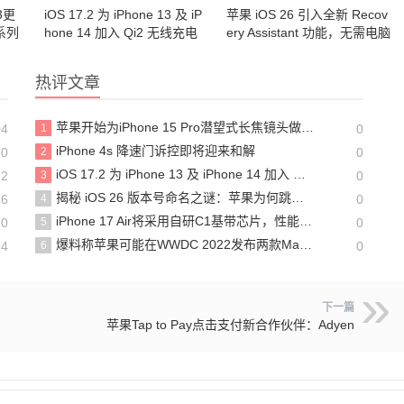
3更
iOS 17.2 为 iPhone 13 及 iP
苹果 iOS 26 引入全新 Recov
o系列
hone 14 加入 Qi2 无线充电
ery Assistant 功能，无需电脑
支持
即可自救iPhone故障
热评文章
苹果开始为iPhone 15 Pro潜望式长焦镜头做准备
04
1
0
iPhone 4s 降速门诉控即将迎来和解
30
2
0
iOS 17.2 为 iPhone 13 及 iPhone 14 加入 Qi2 无线充电支持
12
3
0
揭秘 iOS 26 版本号命名之谜：苹果为何跳过iOS 19?
26
4
0
iPhone 17 Air将采用自研C1基带芯片，性能效率双提升
10
5
0
爆料称苹果可能在WWDC 2022发布两款Mac产品
24
6
0
下一篇
苹果Tap to Pay点击支付新合作伙伴：Adyen