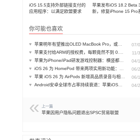
iOS 15.5支持外部链接支付的
苹果发布iOS 18.2 Beta 
应用程序：以满足欧盟要求
新，修复iPhone 15 Pr
相机抖动问题
你可能也喜欢
♥
苹果明年有望推出OLED MacBook Pro，或将告别刘海屏设计
07/
♥
苹果支付给ARM的授权费，每颗竟然不到 0.3 美元
11/
♥
苹果为iPhone/iPad研发游戏控制器：横竖都能玩
04/
♥
iOS 26 为 HomePod 带来两项实用新功能：Wi-Fi设置优化与音乐过渡新功能
06/
♥
苹果 iOS 26 为 AirPods 新增高品质录音与相机遥控功能
06/
♥
Android安卓全球市占率持续衰退：苹果iOS稳定增长
04/
上一篇
苹果因用户隐私问题退出SPSC贸易联盟