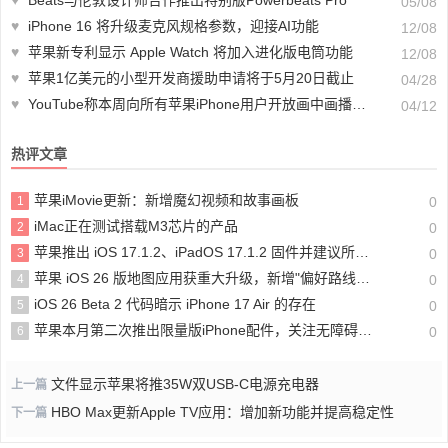
♥
Beats与伦敦设计师合作推出特别版Powerbeats Pro
05/08
♥
iPhone 16 将升级麦克风规格参数，迎接AI功能
12/08
♥
苹果新专利显示 Apple Watch 将加入进化版电筒功能
12/08
♥
苹果1亿美元的小型开发商援助申请将于5月20日截止
04/28
♥
YouTube称本周向所有苹果iPhone用户开放画中画播放功能
04/12
热评文章
苹果iMovie更新：新增魔幻视频和故事画板
1
0
iMac正在测试搭载M3芯片的产品
2
0
苹果推出 iOS 17.1.2、iPadOS 17.1.2 固件并建议所有用户尽快更新
3
0
苹果 iOS 26 版地图应用获重大升级，新增"偏好路线"和"到访地点"功能
4
0
iOS 26 Beta 2 代码暗示 iPhone 17 Air 的存在
5
0
苹果本月第二次推出限量版iPhone配件，关注无障碍功能
6
0
文件显示苹果将推35W双USB-C电源充电器
上一篇
HBO Max更新Apple TV应用：增加新功能并提高稳定性
下一篇