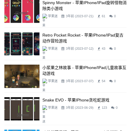
Spinny Monster - 苹果iPhone/iPad旋转怪物消
除类小游戏
苹果迷
3年前 (2023-07-21)
61
0
Retro Pocket Rocket - 苹果iPhone/iPad复古
动作冒险游戏
苹果迷
3年前 (2023-07-12)
43
0
小浆果之林故事 - 苹果iPhone/iPad儿童故事互
动游戏
苹果迷
3年前 (2023-07-07)
54
0
Snake EVO - 苹果iPhone贪吃蛇游戏
苹果迷
3年前 (2023-06-29)
123
0