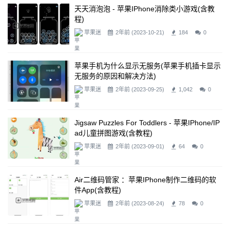
天天消泡泡 - 苹果iPhone消除类小游戏(含教
程)
苹果迷
2年前 (2023-10-21)
184
0
苹果手机为什么显示无服务(苹果手机插卡显示
无服务的原因和解决方法)
苹果迷
2年前 (2023-09-25)
1,042
0
Jigsaw Puzzles For Toddlers - 苹果iPhone/iP
Ad儿童拼图游戏(含教程)
苹果迷
2年前 (2023-09-01)
64
0
Air二维码管家 ：苹果iPhone制作二维码的软
件app(含教程)
苹果迷
2年前 (2023-08-24)
78
0