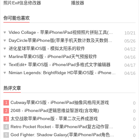
照片Exif信息修改器
播放器
你可能也喜欢
♥
Video Collage - 苹果iPhone/iPad视频照片拼贴工具(含教程)
10/21
♥
DayCircle苹果iPhone版(苹果手机天数计数及天数倒计时软件)
05/26
♥
进化星球苹果iOS版 - 模拟太阳系的软件
04/12
♥
Marline苹果iOS版 - iPhone/iPad天气预报软件
04/16
♥
TextEdit+ 苹果iOS版 - iPhone/iPad多格式文字编辑器
04/17
♥
Nimian Legends: BrightRidge HD苹果iOS版 - iPhone/iPad开放的游戏探索冒险游戏
04/16
热评文章
Cubway苹果iOS版 - iPhone/iPad抽像风格闯关游戏
1
0
2048 - iPhone/iPad逻辑思维益智游戏(含攻略)
2
0
太空战歌苹果iPhone版 - 苹果二次元养成游戏
3
0
Retro Pocket Rocket - 苹果iPhone/iPad复古动作冒险游戏
4
0
God Fighter: Shadow Galaxy(苹果iPhone/iPad角色扮演动作游戏)
5
0