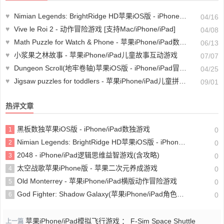
♥
Nimian Legends: BrightRidge HD苹果iOS版 - iPhone/iPad开放的游戏探索冒险游戏
04/16
♥
Vive le Roi 2 - 动作冒险游戏 [支持Mac/iPhone/iPad]
04/08
♥
Math Puzzle for Watch & Phone - 苹果iPhone/iPad数学游戏app
06/13
♥
小浆果之林故事 - 苹果iPhone/iPad儿童故事互动游戏
07/07
♥
Dungeon Scroll(地牢卷轴)苹果iOS版 - iPhone/iPad冒险题材的文字游戏
04/25
♥
Jigsaw puzzles for toddlers - 苹果iPhone/iPad儿童拼图游戏(含教程)
09/01
热评文章
黑板数独苹果iOS版 - iPhone/iPad数独游戏
1
0
Nimian Legends: BrightRidge HD苹果iOS版 - iPhone/iPad开放的游戏探索冒险游戏
2
0
2048 - iPhone/iPad逻辑思维益智游戏(含攻略)
3
0
太空战歌苹果iPhone版 - 苹果二次元养成游戏
4
0
Old Monterrey - 苹果iPhone/iPad横版动作冒险游戏
5
0
God Fighter: Shadow Galaxy(苹果iPhone/iPad角色扮演动作游戏)
6
0
苹果iPhone/iPad模拟飞行游戏 ： F-Sim Space Shuttle
上一篇