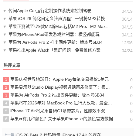
♥
传闻Apple Car运行定制操作系统来控制驾驶
04/19
♥
苹果 iOS 26 简化自定义铃声流程：一键将MP3转换为iPhone铃声
06/14
♥
苹果正测试至少9款M2新Mac包括M2 Pro、M2 Max及M2 Ultra
04/15
♥
苹果为iPhone/iPad研发游戏控制器：横竖都能玩
04/12
♥
苹果为 AirPods Pro 2 推出固件更新：版本号6B34
12/06
♥
苹果推出Apple Watch「黑屏问题」免费维修方案
04/24
热评文章
苹果庆祝世界地球日：Apple Pay每笔交易捐款1美元
1
0
苹果显示器Studio Display视频通话画质修复了：很快开放更新
2
0
苹果为 AirPods Pro 2 推出固件更新：版本号6B34
3
0
苹果将在2026年对 MacBook Pro 进行大改款，最全预测汇总
4
0
iPhone 17 Air将采用自研C1基带芯片，性能效率双提升
5
0
苹果xr有几种颜色？关于苹果iPhone xr的颜色官方数据
6
0
iOS 26 Beta 2 代码暗示 iPhone 17 Air 的存在
上一篇