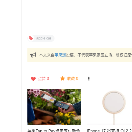
apple car
本文来自
苹果迷
投稿，不代表苹果家园立场，版权归原
点赞
0
收藏 0
苹果Tap to Pay点击支付新合
iPhone 17 将支持 Qi 2.