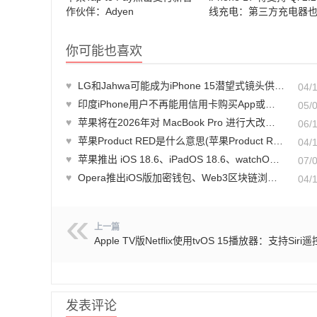
作伙伴：Adyen
线充电：第三方充电器
到 25W 快充
你可能也喜欢
♥
LG和Jahwa可能成为iPhone 15潜望式镜头供应商
04/
♥
印度iPhone用户不再能用信用卡购买App或订阅服务
05/
♥
苹果将在2026年对 MacBook Pro 进行大改款，最全预测汇总
06/
♥
苹果Product RED是什么意思(苹果Product RED产品详解)
04/
♥
苹果推出 iOS 18.6、iPadOS 18.6、watchOS 11.6 Beta 2 版本
07/
♥
Opera推出iOS版加密钱包、Web3区块链浏览器
04/
上一篇
Apple TV版Netflix使用tvOS 15播放器：支持Siri
发表评论