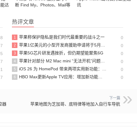
也能达
断 Find My、Photos、Mail等
讯
无法使用
热评文章
苹果称保护隐私是我们时代最重要的战斗之一
18
1
0
苹果1亿美元的小型开发商援助申请将于5月20日截止
07
2
0
苹果5G芯片研发遇挫折，但仍期望能聚焦6G
15
3
0
苹果针对部分 M2 Mac mini “无法开机”问题推出维修计划
17
4
0
iOS 26 为 HomePod 带来两项实用新功能：Wi-Fi设置优化与音乐过渡新功能
01
5
0
HBO Max更新Apple TV应用：增加新功能并提高稳定性
17
6
0
下一篇
遥控器
苹果地图为芝加哥、底特律等地加入自行车导航