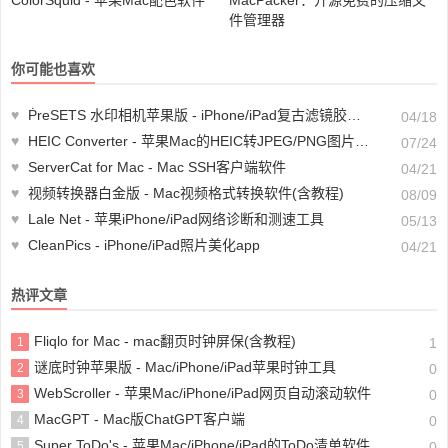
件管理器
你可能也喜欢
♥
ṖreSETS 水印相机苹果版 - iPhone/iPad复古滤镜胶片相机软件
04/18
♥
HEIC Converter - 苹果Mac的HEIC转JPEG/PNG图片格式转换器(含教程)
07/24
♥
ServerCat for Mac - Mac SSH客户端软件
04/21
♥
视频转换器白金版 - Mac视频格式转换软件(含教程)
08/09
♥
Lale Net - 苹果iPhone/iPad网络诊断和测速工具
05/13
♥
CleanPics - iPhone/iPad照片美化app
04/21
热评文章
Fliqlo for Mac - mac翻页时钟屏保(含教程)
1
1
谜底时钟苹果版 - Mac/iPhone/iPad苹果时钟工具
2
0
WebScroller - 苹果Mac/iPhone/iPad网页自动滚动软件
3
0
MacGPT - Mac版ChatGPT客户端
4
0
Super ToDo's - 苹果Mac/iPhone/iPad的ToDo清单软件
5
0