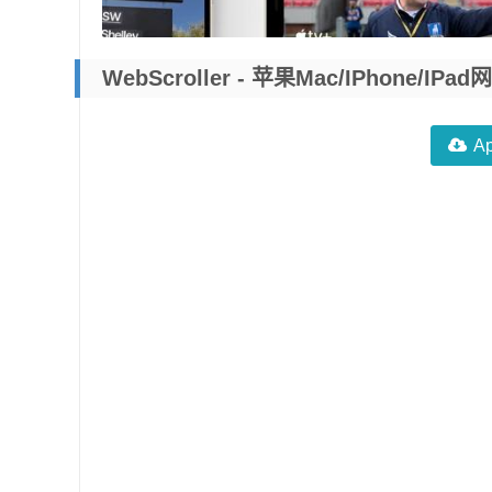
WebScroller - 苹果Mac/iPhone/
A