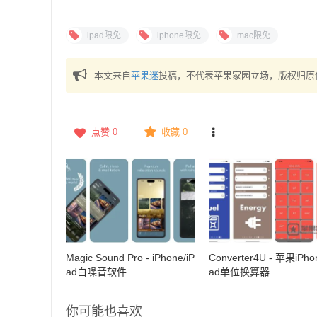
ipad限免
iphone限免
mac限免
本文来自
苹果迷
投稿，不代表苹果家园立场，版权归原
点赞
0
收藏 0
Magic Sound Pro - iPhone/iP
Converter4U - 苹果iPhon
ad白噪音软件
ad单位换算器
你可能也喜欢