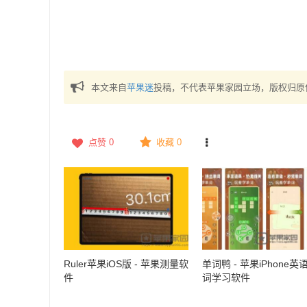
本文来自
苹果迷
投稿，不代表苹果家园立场，版权归原
点赞
0
收藏 0
Ruler苹果iOS版 - 苹果测量软
单词鸭 - 苹果iPhone英
件
词学习软件