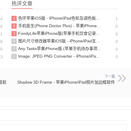
热评文章
色环苹果iOS版 - iPhone/iPad色轮及调色板工具
24
1
1
手机医生(Phone Doctor Plus) - 苹果iPhone/iPad硬件检测工具【含教程】
26
2
0
FoodyLife苹果iPhone版(苹果手机饮食记录软件)
11
3
0
图片尺寸修改器苹果iOS版 - iPhone/iPad支持批量操作的图片尺寸大小调整软件
28
4
0
Any Tasks苹果iPhone版 (苹果手机待办事项清单软件)
10
5
0
Image: JPEG PNG Converter - iPhone/iPad的JPG, PNG, HEIC照片格式转换工具
13
6
0
下一篇
合成软
Shadow 3D Frame - 苹果iPhone/iPad照片加边框软件