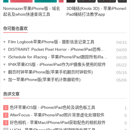
Nominazer苹果iPhone版 - 域名
3D绳结(Knots 3D) - 苹果iPhone/i
起名及whois快速查询工具
Pad绳结打法教学app
你可能也喜欢
♥
Film Logbook苹果iPhone版 - 摄影信息记录工具
04/15
♥
DISTRAINT: Pocket Pixel Horror - iPhone/iPad恐怖冒险游戏
04/09
♥
iSchedule for iRacing - 苹果iPhone/iPad跟踪所有iRacing赛事软件
04/28
♥
IP4K苹果iOS版 - iPhone/iPad作为IP摄像头使用的软件
05/22
♥
翻页时钟苹果iPhone版(苹果手机翻页时钟软件)
05/16
♥
加一苹果iPhone版(苹果手机计数器软件)
05/06
热评文章
色环苹果iOS版 - iPhone/iPad色轮及调色板工具
1
1
AfterFocus - 苹果iPhone/iPad照片背景虚化处理软件
2
0
好色相机 - 苹果Mac/iPhone/iPad获取配色的相机软件
3
0