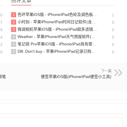
热评文章
色环苹果iOS版 - iPhone/iPad色轮及调色板工具
20
1
1
小时刻 - 苹果iPhone/iPad时间日记软件(含教程)
07
2
0
微调相机苹果iOS版 - iPhone/iPad超多滤镜的相机软件
09
3
0
Weather - 苹果iPhone/iPad天气预报软件(含教程)
24
4
0
笔记锁 Pro苹果iOS版 - iPhone/iPad具有密码保护的个人笔记记备忘录软件
02
5
0
DB: Don't buy - 苹果iPhone/iPad记录已购物品清单软件
26
6
0
下一篇
视频笔
便签苹果iOS版(iPhone/iPad便签小工具)