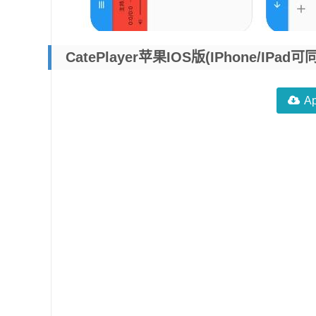
CatePlayer苹果iOS版(iPhone/
A