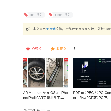
ipad限免
iphone限免
本文来自
苹果迷
投稿，不代表苹果家园立场，版权归原
点赞
0
收藏 0
AR Measure苹果iOS版 -iPho
PDF to JPEG / JPG Con
ne/iPad的AR实景测量工具
er - 免费PDF转JPG应用[
one/iPad]