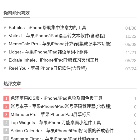
你可能也喜欢
♥
Bubbles - iPhone帮助集中注意力的工具
04/08
♥
Voitext - 苹果iPhone/iPad语音转文本软件(含教程)
10/22
♥
MemoCalc Pro - 苹果iPhone计算器(集成记事本功能)
05/09
♥
Lidget - 苹果iPhone/iPad韩语单词小组件
11/21
♥
Exhale Inhale：iPhone/iPad呼吸练习冥想工具
05/28
♥
Reel You - 苹果iPhone日记软件(含教程)
07/24
热评文章
色环苹果iOS版 - iPhone/iPad色轮及调色板工具
1
1
账号本子 - 苹果iPhone/iPad账号密码管理器(含教程)
2
0
MillimeterPro - 苹果iPhone/iPad屏幕标尺
3
0
Top Widgets - 苹果iPhone万能桌面小组件工具
4
0
Action Calendar - 苹果iPhone/iPad好习惯的养成软件
5
0
Samsara Timer - 苹果iPhone/iPad计时器app
6
0