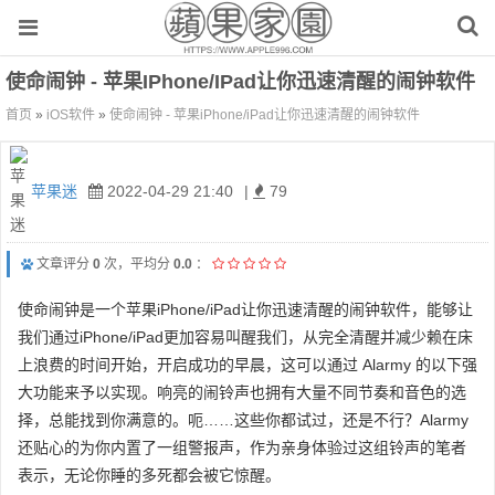
使命闹钟 - 苹果iPhone/iPad让你迅速清醒的闹钟软件
首页
»
iOS软件
»
使命闹钟 - 苹果iPhone/iPad让你迅速清醒的闹钟软件
苹果迷
2022-04-29 21:40
|
79
文章评分
0
次，平均分
0.0
：
使命闹钟是一个苹果iPhone/iPad让你迅速清醒的闹钟软件，能够让
我们通过iPhone/iPad更加容易叫醒我们，从完全清醒并减少赖在床
上浪费的时间开始，开启成功的早晨，这可以通过 Alarmy 的以下强
大功能来予以实现。响亮的闹铃声也拥有大量不同节奏和音色的选
择，总能找到你满意的。呃……这些你都试过，还是不行？Alarmy
还贴心的为你内置了一组警报声，作为亲身体验过这组铃声的笔者
表示，无论你睡的多死都会被它惊醒。