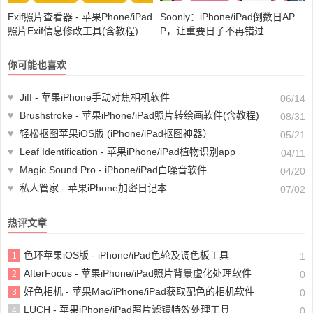
Exif照片查看器 - 苹果Phone/iPad
Soonly：iPhone/iPad倒数日AP
照片Exif信息修改工具(含教程)
P，让重要日子不再错过
你可能也喜欢
♥
Jiff - 苹果iPhone手动对焦相机软件
06/14
♥
Brushstroke - 苹果iPhone/iPad照片转绘画软件(含教程)
08/31
♥
轻松抠图苹果iOS版 (iPhone/iPad抠图神器）
05/21
♥
Leaf Identification - 苹果iPhone/iPad植物识别app
04/11
♥
Magic Sound Pro - iPhone/iPad白噪音软件
04/20
♥
私人管家 - 苹果iPhone加密日记本
07/02
热评文章
色环苹果iOS版 - iPhone/iPad色轮及调色板工具
1
1
AfterFocus - 苹果iPhone/iPad照片背景虚化处理软件
2
0
好色相机 - 苹果Mac/iPhone/iPad获取配色的相机软件
3
0
LUCH - 苹果iPhone/iPad照片滤镜特效处理工具
4
0