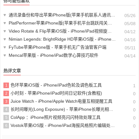
你可能也喜欢
♥
通讯录备份和导出苹果iPhone版(苹果手机联系人通讯录备份工具)
05/26
♥
PlatPerformer苹果iPhone版(苹果手机平台跳跃闯关游戏)
05/08
♥
Video Rotate & Flip苹果iOS版 - iPhone/iPad视频旋转格式转换工具
04/12
♥
Nimian Legends: BrightRidge HD苹果iOS版 - iPhone/iPad开放的游戏探索冒险游戏
04/16
♥
FyTube苹果iPhone版 - 苹果手机无广告油管客户端
05/11
♥
Mencal苹果版 - iPhone/iPad数学心算技巧软件
04/14
热评文章
色环苹果iOS版 - iPhone/iPad色轮及调色板工具
1
1
小时刻 - 苹果iPhone/iPad时间日记软件(含教程)
2
0
Juice Watch - iPhone/Apple Watch电量互相提醒工具
3
0
长时间曝光(Long Exposure) - 苹果iPhone长曝光相机软件
4
0
ColApp ：iPhone照片视频亮闪闪特效处理工具
5
0
Vostok苹果iOS版 - iPhone/iPad海报风格照片编辑处理软件
6
0