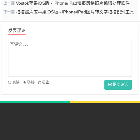
Vostok苹果iOS版 - iPhone/iPad海报风格照片编辑处理软件
上一篇
扫描照片库苹果iOS版 - iPhone/iPad图片转文字扫描识别工具
下一篇
发表评论
表情
链接
私密
提交评论