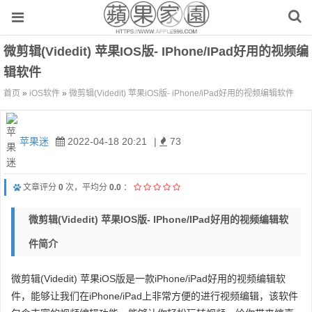
微剪辑(‎Videdit) 苹果iOS版- IPhone/iPad好用的视频编
辑软件
首页
»
iOS软件
»
微剪辑(‎Videdit) 苹果iOS版- iPhone/iPad好用的视频编辑软件
苹果迷
2022-04-18 20:21
|
73
文章评分
0
次，平均分
0.0
：
微剪辑(‎Videdit) 苹果iOS版- IPhone/iPad好用的视频编辑软
件简介
微剪辑(‎Videdit) 苹果iOS版是一款iPhone/iPad好用的视频编辑软
件，能够让我们在iPhone/iPad上非常方便的进行视频编辑，该软件