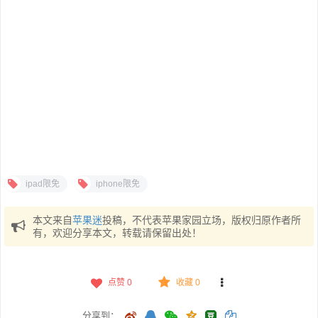
ipad限免
iphone限免
本文来自
苹果迷
投稿，不代表苹果家园立场，版权归原作者所
有，欢迎分享本文，转载请保留出处！
点赞
0
收藏 0
分享到：