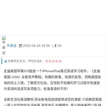
苹果迷
2022-04-25 19:36
|
65
文章评分
0
次，平均分
0.0
：
走遍美国苹果iOS版是一个iPhone/iPad美式英语学习软件，《走遍
美国·USA》全套有声教程，有趣的故事，地道的发音，领略美国各
地的风土人情，了解西方社会，在轻松不枯燥的学习过程中快速提
升英语听说读写各项能力，标准美语听不厌！
全新生活化美语教材,将全新电视连续剧带进您的课堂.介绍典型美国
一家三代同堂的生活故事,喜怒哀乐,妙趣横生. 原汁原味美国口语,鲜