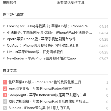
拼图软件
渐变壁纸制作工具
你可能也喜欢
♥
Looking for Laika(寻找莱卡) 苹果iOS版：iPhone/iPad拯救小狗莱卡休闲闯关游戏
04/14
♥
小猪佩奇: 主题乐园苹果iOS版 - iPhone/iPad小猪佩奇主题教育游戏
04/24
♥
Apollo苹果iPhone版 - 苹果手机追剧清单软件
04/28
♥
ColApp ：iPhone照片视频亮闪闪特效处理工具
04/09
♥
LiteList苹果iPhone版 - 任务清单软件
04/25
♥
NewBorder - 苹果iPhone图片视频加边框app
07/07
热评文章
色环苹果iOS版 - iPhone/iPad色轮及调色板工具
1
1
画画树专业版 - 苹果iPhone/iPad画图软件
2
0
CampNight - 苹果iPhone/iPad帐篷野营主题的白噪音软件
3
0
照片透视编辑 - 苹果iPhone/iPad变形图像照片校正工具
4
0
Bubbles - iPhone帮助集中注意力的工具
5
0