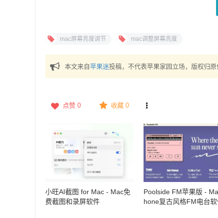
mac屏幕亮度调节
mac调整屏幕亮度
本文来自
苹果迷
投稿，不代表苹果家园立场，版权归原
点赞
0
收藏 0
小旺AI截图 for Mac - Mac免
Poolside FM苹果版 - Ma
费截图和录屏软件
hone复古风格FM电台