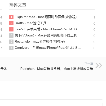
热评文章
Fliqlo for Mac - mac翻页时钟屏保(含教程)
24
1
1
Drafts - mac速记工具
18
2
0
Lion’s Eye苹果版 - Mac/iPhone/iPad MTG游戏卡牌管理器
24
3
0
快下(VDown) - Mac在线网页视频下载工具
24
4
0
Rectangle - mac分屏软件(附教程)
26
5
0
Omnivore - 苹果mac/iPhone/iPad稍后阅读app(含教程)
07
6
0
下一篇
作与休
Petrichor：Mac音乐播放器，Mac上离线播放音乐