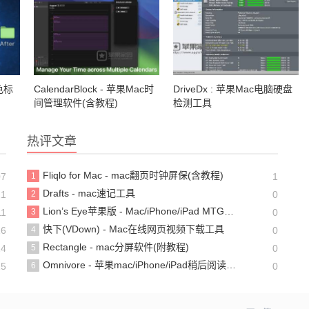
彩色标
CalendarBlock - 苹果Mac时
DriveDx : 苹果Mac电脑硬盘
间管理软件(含教程)
检测工具
热评文章
Fliqlo for Mac - mac翻页时钟屏保(含教程)
07
1
1
Drafts - mac速记工具
21
2
0
Lion’s Eye苹果版 - Mac/iPhone/iPad MTG游戏卡牌管理器
11
3
0
快下(VDown) - Mac在线网页视频下载工具
16
4
0
Rectangle - mac分屏软件(附教程)
24
5
0
Omnivore - 苹果mac/iPhone/iPad稍后阅读app(含教程)
15
6
0