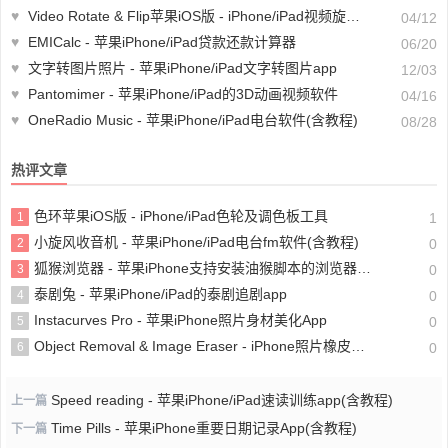
♥
Video Rotate & Flip苹果iOS版 - iPhone/iPad视频旋转格式转换工具
04/12
♥
EMICalc - 苹果iPhone/iPad贷款还款计算器
06/20
♥
文字转图片照片 - 苹果iPhone/iPad文字转图片app
12/03
♥
Pantomimer - 苹果iPhone/iPad的3D动画视频软件
04/16
♥
OneRadio Music - 苹果iPhone/iPad电台软件(含教程)
08/28
热评文章
色环苹果iOS版 - iPhone/iPad色轮及调色板工具
1
1
小旋风收音机 - 苹果iPhone/iPad电台fm软件(含教程)
2
0
狐猴浏览器 - 苹果iPhone支持安装油猴脚本的浏览器(含教程)
3
0
泰剧兔 - 苹果iPhone/iPad的泰剧追剧app
4
0
Instacurves Pro - 苹果iPhone照片身材美化App
5
0
Object Removal & Image Eraser - iPhone照片橡皮擦app
6
0
Speed reading - 苹果iPhone/iPad速读训练app(含教程)
上一篇
Time Pills - 苹果iPhone重要日期记录App(含教程)
下一篇