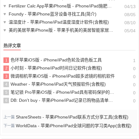
♥
Fertilizer Calc App苹果iPhone版 - iPhone/iPad施肥计算器
04/13
♥
Foundy - 苹果iPhone蓝牙设备寻找工具(简介)
08/05
♥
温湿度计 - 苹果iPhone/iPad温度湿度计软件(含教程)
08/10
♥
美的美居苹果iPhone版 - 苹果手机美的美居智能家居平台
05/04
热评文章
色环苹果iOS版 - iPhone/iPad色轮及调色板工具
1
1
小时刻 - 苹果iPhone/iPad时间日记软件(含教程)
2
0
微调相机苹果iOS版 - iPhone/iPad超多滤镜的相机软件
3
0
Weather - 苹果iPhone/iPad天气预报软件(含教程)
4
0
笔记锁 Pro苹果iOS版 - iPhone/iPad具有密码保护的个人笔记记备忘录软件
5
0
DB: Don't buy - 苹果iPhone/iPad记录已购物品清单软件
6
0
ShareSheets - 苹果iPhone/iPad联系方式分享工具(含教程)
上一篇
WorldData - 苹果iPhone/iPad全球问题的学习类App(含教程)
下一篇