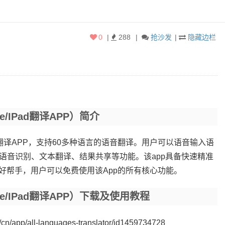
0
|
288
|
抢沙发
|
隐藏边栏
hone/iPad翻译APP）简介
hone/iPad翻译APP，支持60多种语言的语音翻译。用户可以语音输入语
持语音识别、文本翻译、结果共享等功能。该app具备快速精准
好帮手，用户可以免费使用该App的所有核心功能。
iPhone/iPad翻译APP）下载及使用教程
/cn/app/all-languages-translator/id1459734728