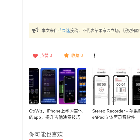
本文来自
苹果迷
投稿，不代表苹果家园立场，版权归原
点赞
0
收藏 0
GtrWiz：iPhone上学习吉他
Stereo Recorder - 苹果i
的app，提升吉他演奏技巧
e/iPad立体声录音软件
你可能也喜欢