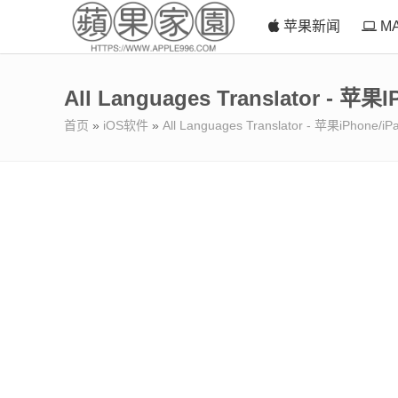
苹果新闻
M
All Languages Translator - 
首页
»
iOS软件
»
All Languages Translator - 苹果iPhon