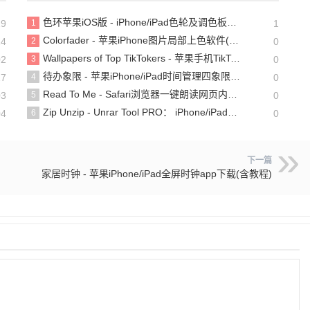
色环苹果iOS版 - iPhone/iPad色轮及调色板工具
19
1
1
Colorfader - 苹果iPhone图片局部上色软件(含教程)
24
2
0
Wallpapers of Top TikTokers - 苹果手机TikTok网红壁纸下载工具
02
3
0
待办象限 - 苹果iPhone/iPad时间管理四象限法app
27
4
0
Read To Me - Safari浏览器一键朗读网页内容[Mac/iPhone/iPad]
03
5
0
Zip Unzip - Unrar Tool PRO： iPhone/iPad文件压缩和解压工具，轻松处理压缩文件
04
6
0
下一篇
家居时钟 - 苹果iPhone/iPad全屏时钟app下载(含教程)