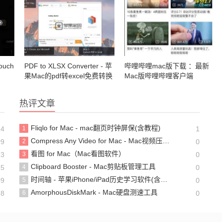
ouch
PDF to XLSX Converter - 苹
哔哩哔哩mac版下载 ：最新
果Mac的pdf转excel免费转换
Mac版哔哩哔哩客户端
器(含教程)
热评文章
Fliqlo for Mac - mac翻页时钟屏保(含教程)
14
1
1
Compress Any Video for Mac - Mac视频压缩软件
09
2
0
看图 for Mac（Mac看图软件）
13
3
0
Clipboard Booster - Mac剪贴板管理工具
25
4
0
时间轴 - 苹果iPhone/iPad历史学习软件(含教程)
09
5
0
AmorphousDiskMark - Mac硬盘测速工具
18
6
0