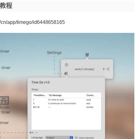
用教程
m/cn/app/timego/id6448658165