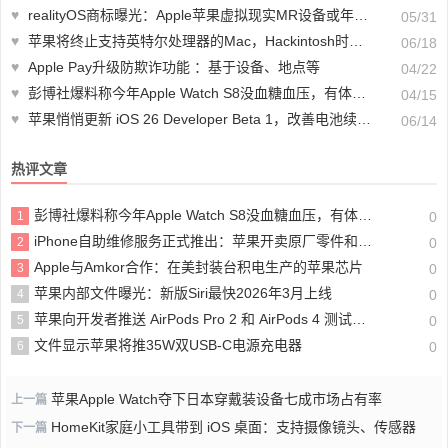
♥
realityOS商标曝光：Apple苹果虚拟现实MR设备或年内发布
05/31
♥
苹果将终止支持英特尔处理器的Mac，Hackintosh时代正式落幕
06/18
♥
Apple Pay升级防欺诈功能 ：基于设备、地点等
04/22
♥
彭博社爆料称今年Apple Watch S8没血糖血压，有体温监测
04/15
♥
苹果悄悄更新 iOS 26 Developer Beta 1，改善电池续航和UI表现
06/14
热评文章
彭博社爆料称今年Apple Watch S8没血糖血压，有体温监测
1
0
iPhone自助维修服务正式推出：苹果开卖原厂零件和工具
2
0
Apple与Amkor合作：在美封装台积电生产的苹果芯片
3
0
苹果内部文件曝光：新版Siri最快2026年3月上线
4
0
苹果向开发者推送 AirPods Pro 2 和 AirPods 4 测试版固件更新
5
0
文件显示苹果将推35W双USB-C电源充电器
6
0
苹果Apple Watch夺下日本穿戴装设备七成市场占有率
上一篇
HomeKit家庭小工具带到 iOS 桌面：支持摄像镜头、传感器
下一篇