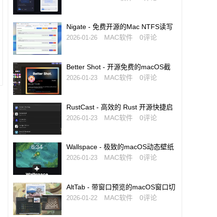
Nigate - 免费开源的Mac NTFS读写
工具
MAC软件
0评论
2026-01-26
Better Shot - 开源免费的macOS截
图与标注工具
MAC软件
0评论
2026-01-23
RustCast - 高效的 Rust 开源快捷启
动工具，Raycast 的免费替代品
MAC软件
0评论
2026-01-23
Wallspace - 极致的macOS动态壁纸
软件
MAC软件
0评论
2026-01-23
AltTab - 带窗口预览的macOS窗口切
换神器
MAC软件
0评论
2026-01-22