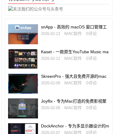
snApp - 高效的 macOS 窗口管理工
具
MAC软件
0评论
2026-02-13
Kaset - 一款原生YouTube Music ma
cOS客户端
MAC软件
0评论
2026-02-12
SkreenPro - 强大且免费开源的mac
OS截图编辑工具
MAC软件
0评论
2026-02-08
Joyflix - 专为Mac打造的免费影视聚
合与电视直播工具
MAC软件
0评论
2026-02-08
DockAnchor - 专为多显示器设计的m
acOS Dock固定工具
MAC软件
0评论
2026-02-07