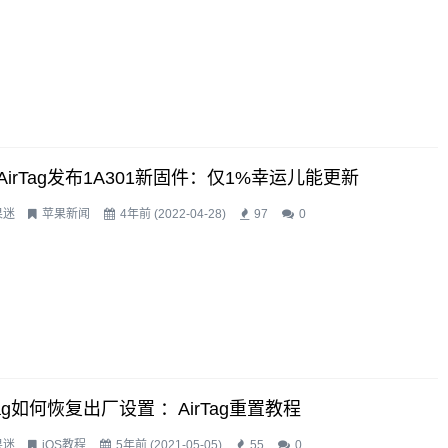
AirTag发布1A301新固件：仅1%幸运儿能更新
果迷
苹果新闻
4年前 (2022-04-28)
97
0
Tag如何恢复出厂设置 ：AirTag重置教程
果迷
iOS教程
5年前 (2021-05-05)
55
0