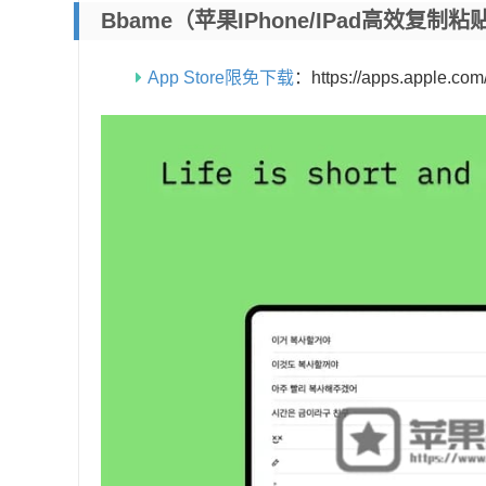
Bbame（苹果iPhone/iPad高效复
App Store限免下载
：https://apps.apple.co