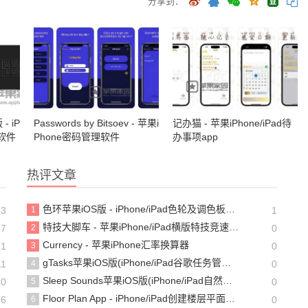
分享到：
- iP
Passwords by Bitsoev - 苹果i
记办猫 - 苹果iPhone/iPad待
钟软件
Phone密码管理软件
办事项app
热评文章
色环苹果iOS版 - iPhone/iPad色轮及调色板工具
13
1
1
特技大脚车 - 苹果iPhone/iPad横版特技竞速游戏
17
2
0
Currency - 苹果iPhone汇率换算器
21
3
0
gTasks苹果iOS版(iPhone/iPad谷歌任务管理软件)
11
4
0
Sleep Sounds苹果iOS版(iPhone/iPad自然声和雨声白噪音软件)
10
5
0
Floor Plan App - iPhone/iPad创建楼层平面图的工具
26
6
0