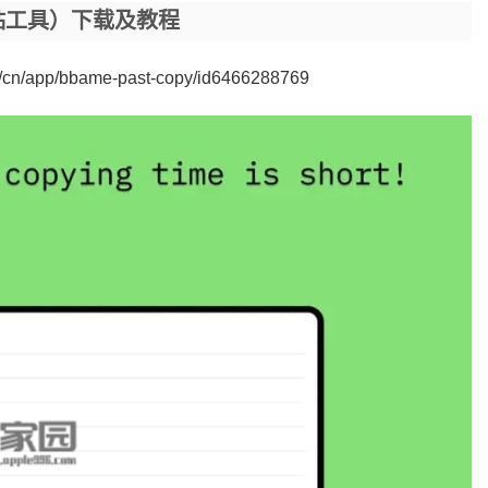
制粘贴工具）下载及教程
m/cn/app/bbame-past-copy/id6466288769