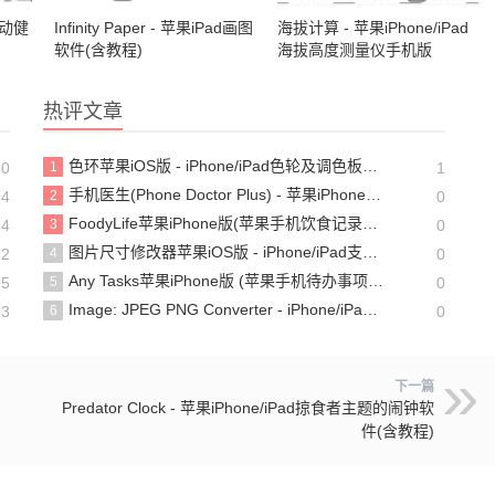
e运动健
Infinity Paper - 苹果iPad画图
海拔计算 - 苹果iPhone/iPad
软件(含教程)
海拔高度测量仪手机版
热评文章
色环苹果iOS版 - iPhone/iPad色轮及调色板工具
30
1
1
手机医生(Phone Doctor Plus) - 苹果iPhone/iPad硬件检测工具【含教程】
04
2
0
FoodyLife苹果iPhone版(苹果手机饮食记录软件)
24
3
0
图片尺寸修改器苹果iOS版 - iPhone/iPad支持批量操作的图片尺寸大小调整软件
22
4
0
Any Tasks苹果iPhone版 (苹果手机待办事项清单软件)
05
5
0
Image: JPEG PNG Converter - iPhone/iPad的JPG, PNG, HEIC照片格式转换工具
23
6
0
下一篇
Predator Clock - 苹果iPhone/iPad掠食者主题的闹钟软
件(含教程)