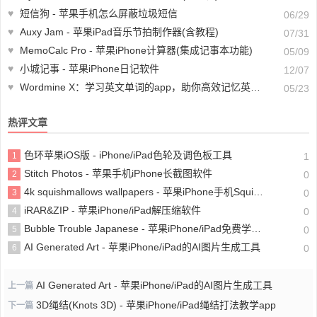
♥
短信狗 - 苹果手机怎么屏蔽垃圾短信
06/29
♥
Auxy Jam - 苹果iPad音乐节拍制作器(含教程)
07/31
♥
MemoCalc Pro - 苹果iPhone计算器(集成记事本功能)
05/09
♥
小城记事 - 苹果iPhone日记软件
12/07
♥
Wordmine X：学习英文单词的app，助你高效记忆英文单词[iPhone/iPad限免]
05/23
热评文章
色环苹果iOS版 - iPhone/iPad色轮及调色板工具
1
1
Stitch Photos - 苹果手机iPhone长截图软件
2
0
4k squishmallows wallpapers - 苹果iPhone手机Squishmallows壁纸软件(含教程)
3
0
iRAR&ZIP - 苹果iPhone/iPad解压缩软件
4
0
Bubble Trouble Japanese - 苹果iPhone/iPad免费学习日语软件
5
0
AI Generated Art - 苹果iPhone/iPad的AI图片生成工具
6
0
AI Generated Art - 苹果iPhone/iPad的AI图片生成工具
上一篇
3D绳结(Knots 3D) - 苹果iPhone/iPad绳结打法教学app
下一篇