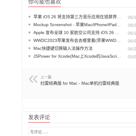
你可能也喜欢
♥
苹果 iOS 26 将支持第三方音乐应用在锁屏界面显示动态专辑封面
06/
♥
Mockup Screenshot - 苹果Mac/iPhone/iPad带壳截图制作软件
08/
♥
Apple 宣布全球 10 家航空公司支持 iOS 26 升级版登机证
06/
♥
WWDC2023苹果发布会去哪里看(苹果WWDC2023直播收看方法汇总)
06/
♥
Mac快捷键切换输入法操作方法
06/
♥
JSPower for Xcode(Mac上Xcode的JavaScript开发接口扩展)
05/
上一篇
扫雷经典版 for Mac - Mac单机扫雷经典版
发表评论