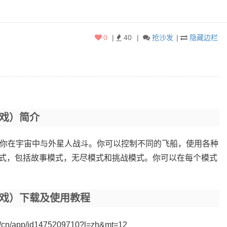
0
|
40
|
抢沙发
|
隐藏边栏
击游戏）简介
射击游戏，让你在宇宙中与外星人战斗。你可以控制不同的飞船，使用各种
式，包括故事模式，无尽模式和挑战模式。你可以在每个模式
空射击游戏）下载及使用教程
m/cn/app/id1475209710?l=zh&mt=12