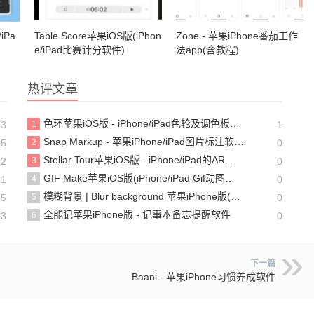
iPa
Table Score苹果iOS版(iPhon
Zone - 苹果iPhone番茄工作
e/iPad比赛计分软件)
法app(含教程)
热评文章
色环苹果iOS版 - iPhone/iPad色轮及调色板工具
13
1
1
Snap Markup - 苹果iPhone/iPad图片标注软件(含教程)
05
2
0
Stellar Tour苹果iOS版 - iPhone/iPad的AR观星软件
12
3
0
GIF Mak‪e苹果iOS版(iPhone/iPad‬ Gif动图制作软件)
31
4
0
模糊背景 | Blur background 苹果iPhone版(苹果手机照片背景模糊虚化处理软件)
25
5
0
全能记苹果iPhone版 - 记事本备忘提醒软件
13
6
0
下一篇
Baani - 苹果iPhone习惯养成软件