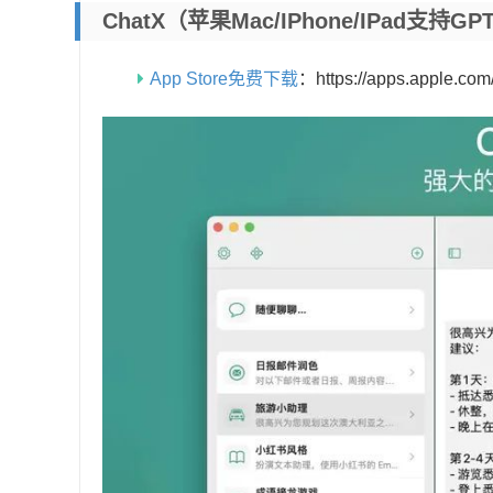
ChatX（苹果Mac/iPhone/iPad
App Store免费下载
：https://apps.apple.co