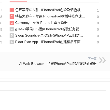
色环苹果iOS版 - iPhone/iPad色轮及调色板工具
07
1
1
特技大脚车 - 苹果iPhone/iPad横版特技竞速游戏
18
2
0
Currency - 苹果iPhone汇率换算器
16
3
0
gTasks苹果iOS版(iPhone/iPad谷歌任务管理软件)
19
4
0
Sleep Sounds苹果iOS版(iPhone/iPad自然声和雨声白噪音软件)
10
5
0
Floor Plan App - iPhone/iPad创建楼层平面图的工具
29
6
0
下一篇
Ai Web Browser - 苹果iPhone/iPad的AI智能浏览器