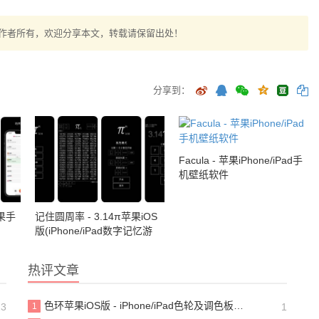
作者所有，欢迎分享本文，转载请保留出处！
分享到：
Facula - 苹果iPhone/iPad手
机壁纸软件
苹果手
记住圆周率 - 3.14π苹果iOS
版(iPhone/iPad数字记忆游
戏)
热评文章
色环苹果iOS版 - iPhone/iPad色轮及调色板工具
13
1
1