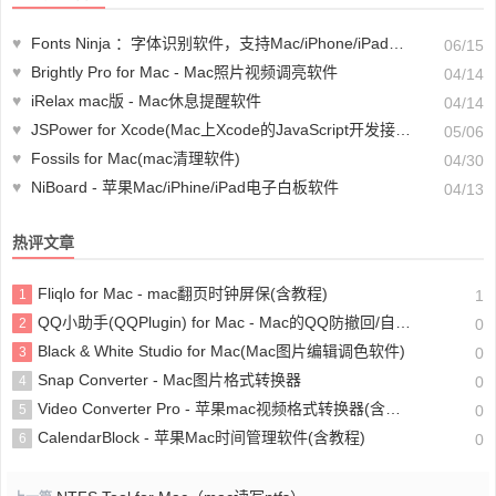
♥
Fonts Ninja ：字体识别软件，支持Mac/iPhone/iPad轻松识别字体
06/15
♥
Brightly Pro for Mac - Mac照片视频调亮软件
04/14
♥
iRelax mac版 - Mac休息提醒软件
04/14
♥
JSPower for Xcode(Mac上Xcode的JavaScript开发接口扩展)
05/06
♥
Fossils for Mac(mac清理软件)
04/30
♥
NiBoard - 苹果Mac/iPhine/iPad电子白板软件
04/13
热评文章
Fliqlo for Mac - mac翻页时钟屏保(含教程)
1
1
QQ小助手(QQPlugin) for Mac - Mac的QQ防撤回/自动回复/自动抢红包软件
2
0
Black & White Studio for Mac(Mac图片编辑调色软件)
3
0
Snap Converter - Mac图片格式转换器
4
0
Video Converter Pro - 苹果mac视频格式转换器(含教程)
5
0
CalendarBlock - 苹果Mac时间管理软件(含教程)
6
0