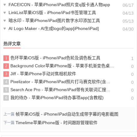
♥
FACEICON - 苹果iPhone/iPad照片变q版卡通人物app
06/17
♥
LinkList苹果iOS版 - iPhone/iPad书签管理工具
04/13
♥
暗水印 - 苹果iPhone/iPad图片数字水印添加工具
05/13
♥
AI Logo Maker - AI生成logo的app[iPhone/iPad]
04/30
热评文章
色环苹果iOS版 - iPhone/iPad色轮及调色板工具
1
1
Background Color苹果iPhone版 - 苹果手机渐变色桌面壁纸制作软件
2
0
Jiff - 苹果iPhone手动对焦相机软件
3
0
Pixelizator - 苹果iPhone/iPad照片打马赛克软件(含教程)
4
0
Search Ace Pro - 苹果iPhone/iPad带有关联词汇搜索的浏览器
5
0
我的待办 - 苹果iPhone/iPad待办事项app(含教程)
6
0
帧苹果iOS版 - iPhone/iPad自动生成带字幕的电影截图
上一篇
Timelime苹果iPhone版 - 时间跟踪管理软件
下一篇