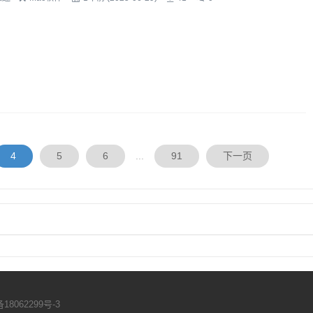
4
5
6
...
91
下一页
18062299号-3