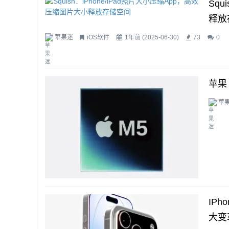
Squ
释放
苹果迷
iOS软件
1年前 (2025-06-30)
73
0
...
苹果
苹
...
IPh
大变