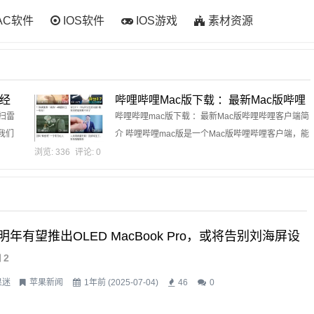
AC软件
IOS软件
IOS游戏
素材资源
雷经
哔哩哔哩mac版下载 ：最新Mac版哔哩
 扫雷
哔哩客户端
哔哩哔哩mac版下载 ：最新Mac版哔哩哔哩客户端简
让我们
介 哔哩哔哩mac版是一个Mac版哔哩哔哩客户端，能
够给我们Mac用户带来不错的哔哩哔哩使用体验，...
浏览: 336
评论: 0
明年有望推出OLED MacBook Pro，或将告别刘海屏设
2
果迷
苹果新闻
1年前 (2025-07-04)
46
0