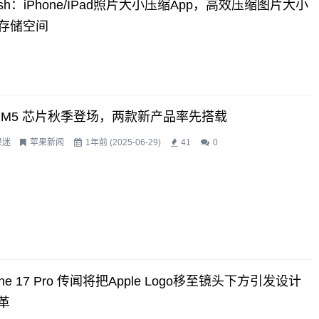
ish：iPhone/iPad照片大小压缩App，高效压缩图片大小
存储空间
 M5 芯片秋季登场，两款新产品率先搭载
果迷
苹果新闻
1年前 (2025-06-29)
41
0
one 17 Pro 传闻将把Apple Logo移至镜头下方引发设计
革