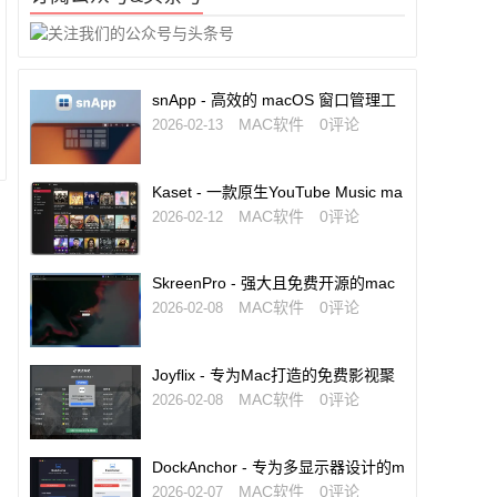
snApp - 高效的 macOS 窗口管理工
具
MAC软件
0评论
2026-02-13
Kaset - 一款原生YouTube Music ma
cOS客户端
MAC软件
0评论
2026-02-12
SkreenPro - 强大且免费开源的mac
OS截图编辑工具
MAC软件
0评论
2026-02-08
Joyflix - 专为Mac打造的免费影视聚
合与电视直播工具
MAC软件
0评论
2026-02-08
DockAnchor - 专为多显示器设计的m
acOS Dock固定工具
MAC软件
0评论
2026-02-07