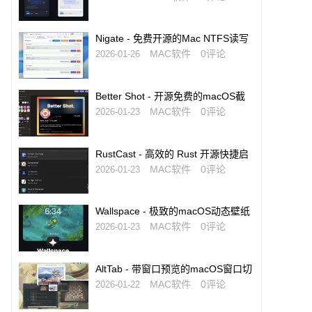
Nigate - 免费开源的Mac NTFS读写
工具
MAC软件
0评论
2026-01-26
Better Shot - 开源免费的macOS截
图与标注工具
MAC软件
0评论
2026-01-23
RustCast - 高效的 Rust 开源快捷启
动工具，Raycast 的免费替代品
MAC软件
0评论
2026-01-23
Wallspace - 极致的macOS动态壁纸
软件
MAC软件
0评论
2026-01-23
AltTab - 带窗口预览的macOS窗口切
换神器
MAC软件
0评论
2026-01-22