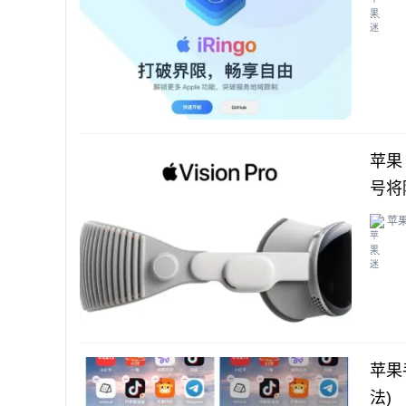
...
苹果 
号将
苹
...
苹果
法)