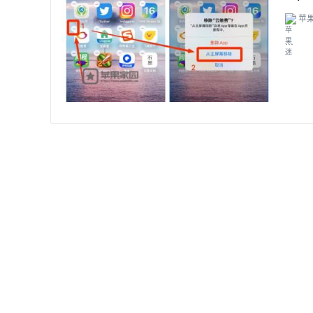
苹
...